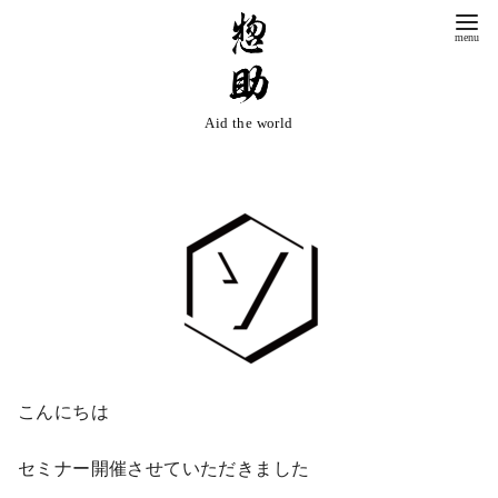
コ
ン
テ
ン
Aid the world
ツ
へ
移
動
こんにちは
セミナー開催させていただきました