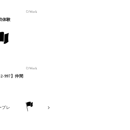
Work
成功体験
Work
992-997】仲間
ロープレ