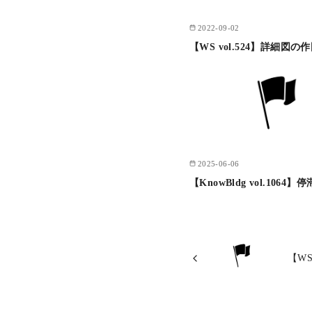
2022-09-02
【WS vol.524】詳細図の
2025-06-06
【KnowBldg vol.1064】
【WS