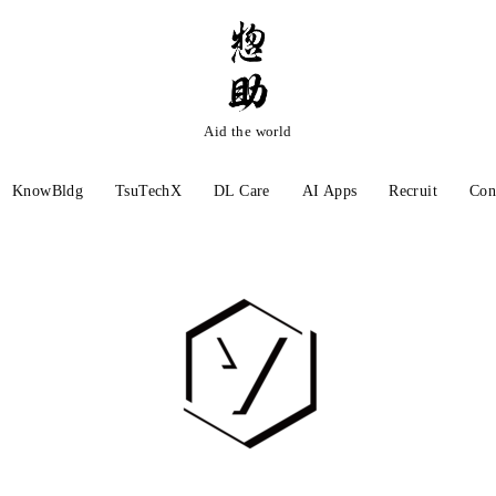
Aid the world
KnowBldg
TsuTechX
DL Care
AI Apps
Recruit
Con