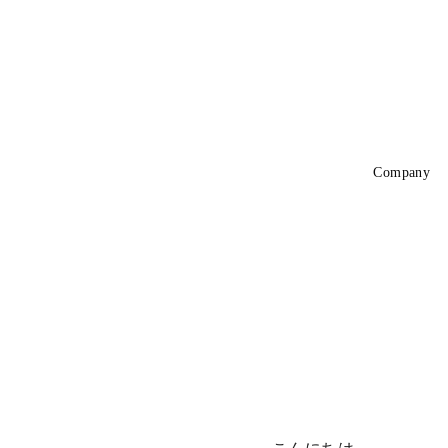
コ
ン
テ
ン
ツ
へ
Company
移
動