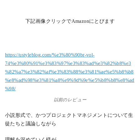
下記画像クリックでAmazonにとびます
https://ustyleblog.com/%e3%80%90br-vol-
74%e3%80%91%e3%83%97%e3%83%ad%e3%82%b8%e3
%82%a7%e3%82%af%e3%83%88%e3%81%ae%e5%b8%b8
%e8%ad%98%e3%81%a8%e9%9d%9e%e5%b8%b8%e8%ad
%98/
以前のレビュー
小説形式で、かつプロジェクトマネジメントについて生
徒たちと議論しながら
理解を深めていく様が、