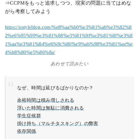
⇒CCPMをもっと追求しつつ、現実の問題に当てはめな
がら考察してみよう
https://ustyleblog.com/%e8%aa%b0%e3%81%ab%e3%82%8
2%e6%95%99%e3%81%88%e3%81%9f%e3%81%8f%e3%8
1%aa%e3%81%84%e6%9c%80%e9%ab%98%e3%81%ae%e
4%b8%80%e5%86%8a/
あわせて読みたい
なぜ、時間は延びるばかりなのか？
余裕時間は積み増しされる
浮いた時間は無駄に消費される
学生症候群
掛け持ち（マルチタスキング）の弊害
依存関係