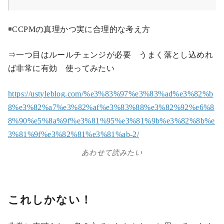
◉CCPMの真理かつ実に合理的な考え方
⇒一つ目はルールチェンジが必要 うまく落とし込めれ
ば非常に有効 使ってみたい
https://ustyleblog.com/%e3%83%97%e3%83%ad%e3%82%b
8%e3%82%a7%e3%82%af%e3%83%88%e3%82%92%e6%8
8%90%e5%8a%9f%e3%81%95%e3%81%9b%e3%82%8b%e
3%81%9f%e3%82%81%e3%81%ab-2/
あわせて読みたい
これしかない！