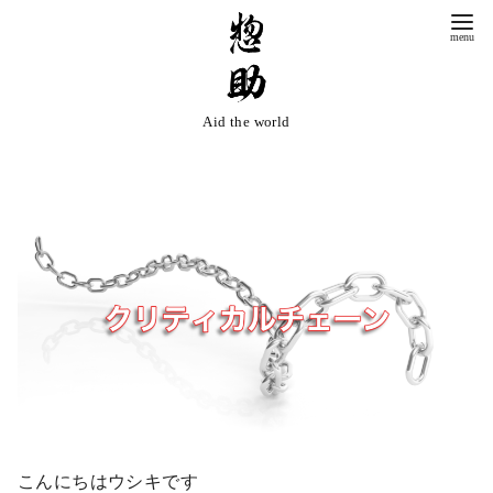
コ
ン
テ
ン
Aid the world
ツ
へ
移
動
こんにちはウシキです