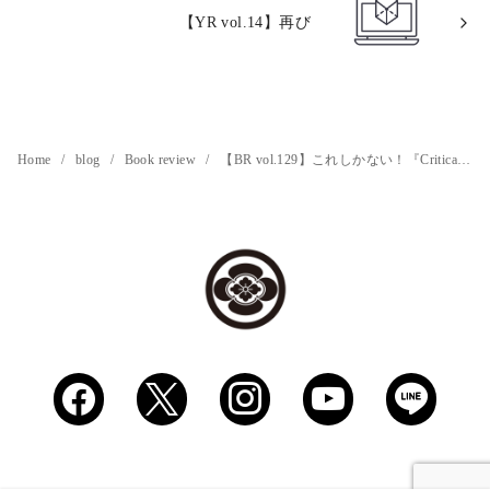
【YR vol.14】再び
Home
blog
Book review
【BR vol.129】これしかない！『Critical Chain クリティカルチェーン』