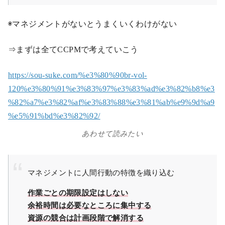
◉マネジメントがないとうまくいくわけがない
⇒まずは全てCCPMで考えていこう
https://sou-suke.com/%e3%80%90br-vol-
120%e3%80%91%e3%83%97%e3%83%ad%e3%82%b8%e3
%82%a7%e3%82%af%e3%83%88%e3%81%ab%e9%9d%a9
%e5%91%bd%e3%82%92/
あわせて読みたい
マネジメントに人間行動の特徴を織り込む
作業ごとの期限設定はしない
余裕時間は必要なところに集中する
資源の競合は計画段階で解消する