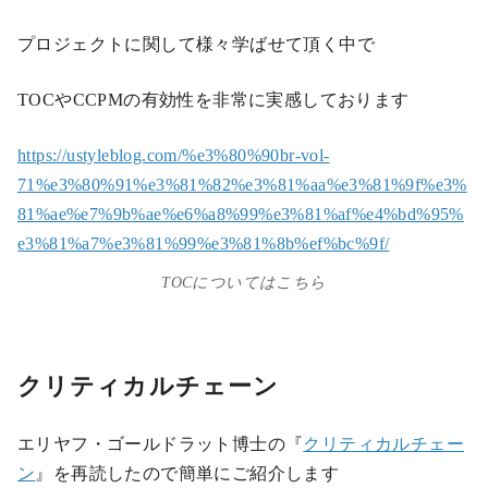
プロジェクトに関して様々学ばせて頂く中で
TOCやCCPMの有効性を非常に実感しております
https://ustyleblog.com/%e3%80%90br-vol-
71%e3%80%91%e3%81%82%e3%81%aa%e3%81%9f%e3%
81%ae%e7%9b%ae%e6%a8%99%e3%81%af%e4%bd%95%
e3%81%a7%e3%81%99%e3%81%8b%ef%bc%9f/
TOCについてはこちら
クリティカルチェーン
エリヤフ・ゴールドラット博士の『
クリティカルチェー
ン
』を再読したので簡単にご紹介します