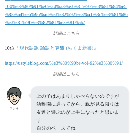
100%e3%80%91%e6%ad%a3%e3%81%97%e3%81%84%e5
%88%a4%e6%96%ad%e3%82%92%e8%a1%8c%e3%81%86
%e3%81%9f%e3%82%81%e3%81%ab/
詳細はこちら
10位『
現代語訳 論語と算盤 (ちくま新書)
』
https://ustyleblog.com/%e3%80%90br-vol-92%e3%80%91/
詳細はこちら
上の子はあまりしゃべらないのですが
幼稚園に通ってから、親が見る限りは
ウシキ
友達と遊ぶのが上手になったと思いま
す
自分のペースでね