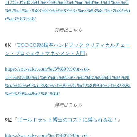
112%e3%80%91%e7%9f%a5%e8%ad%98%e3%81%ae%e3
%82%a2%e3%83%83%e3%83%97%e3%83%87%e3%83%b
c%e3%83%88/
詳細はこちら
8位『
TOC/CCPM標準ハンドブック クリティカルチェー
ン・プロジェクトマネジメント入門
』
https://sou-suke.com/%e3%80%90br-vol-
124%e3%80%91%e6%a5%ad%e7%95%8c%e3%81%ae%e8
%aa%b2%e9%a1%8c%e3%82%92%e5%8f%96%e3%82%8a
%e9%99%a4%e3%81%8f/
詳細はこちら
9位『
ゴールドラット博士のコストに縛られるな！
』
https://sou-suke.com/%e3%80%90br-vol-