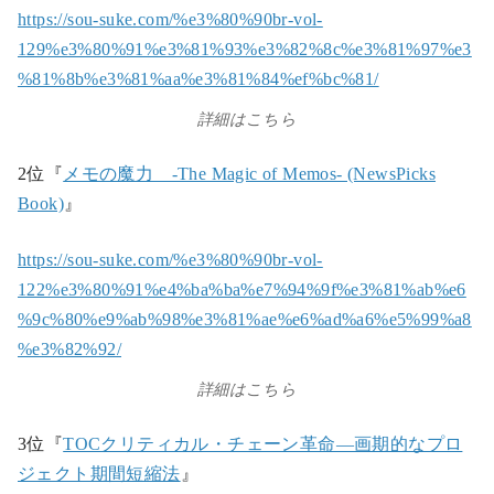
https://sou-suke.com/%e3%80%90br-vol-
129%e3%80%91%e3%81%93%e3%82%8c%e3%81%97%e3
%81%8b%e3%81%aa%e3%81%84%ef%bc%81/
詳細はこちら
2位『
メモの魔力 -The Magic of Memos- (NewsPicks
Book)
』
https://sou-suke.com/%e3%80%90br-vol-
122%e3%80%91%e4%ba%ba%e7%94%9f%e3%81%ab%e6
%9c%80%e9%ab%98%e3%81%ae%e6%ad%a6%e5%99%a8
%e3%82%92/
詳細はこちら
3位『
TOCクリティカル・チェーン革命―画期的なプロ
ジェクト期間短縮法
』