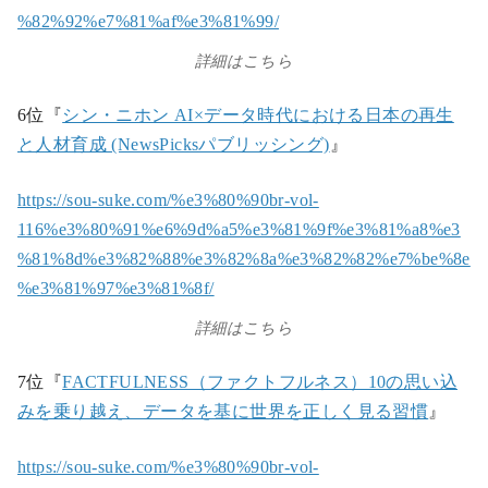
%82%92%e7%81%af%e3%81%99/
詳細はこちら
6位『
シン・ニホン AI×データ時代における日本の再生
と人材育成 (NewsPicksパブリッシング)
』
https://sou-suke.com/%e3%80%90br-vol-
116%e3%80%91%e6%9d%a5%e3%81%9f%e3%81%a8%e3
%81%8d%e3%82%88%e3%82%8a%e3%82%82%e7%be%8e
%e3%81%97%e3%81%8f/
詳細はこちら
7位『
FACTFULNESS（ファクトフルネス）10の思い込
みを乗り越え、データを基に世界を正しく見る習慣
』
https://sou-suke.com/%e3%80%90br-vol-