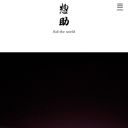
コ
ン
テ
ン
Aid the world
ツ
へ
移
動